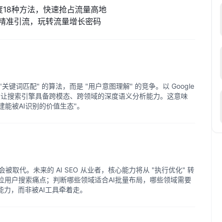
度18种方法，快速抢占流量高地
精准引流，玩转流量增长密码
关键词匹配" 的算法，而是 "用户意图理解" 的竞争。以 Google
在让搜索引擎具备跨模态、跨领域的深度语义分析能力。这意味
构建能被AI识别的价值生态"。
er"会被取代。未来的 AI SEO 从业者，核心能力将从 "执行优化" 转
速定位用户搜索痛点；判断哪些领域适合AI批量布局，哪些领域需要
能力，而非被AI工具牵着走。