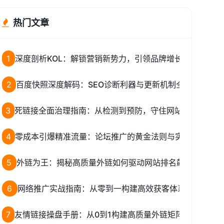
热门文章
1
深度剖析KOL：解锁营销新势力，引领品牌增长新路径！
2
百度快照深度解码：SEO诊断利器与更新机制全揭秘
3
死链接全面治理指南：从检测到预防，守住网站权重与流量
4
零成本引爆精准流量：论坛推广的黄金法则与实战全攻略
5
外链为王：揭秘高质量外链如何驱动网站排名飙升
6
网络推广实战指南：从零到一构建高效获客体系
7
友情链接操盘手册：从0到1构建高质量外链矩阵的完整策略