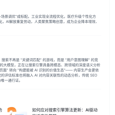
库+场景调优"成标配。工业实现全流程优化，医疗升级个性化方
化，AI解放重复劳动，人类聚焦策略创意，成为企业降本增效、
，搜索不再是 "关键词匹配" 的游戏，而是 "用户意图理解" 的竞
为代表的大模型，正在让搜索引擎具备跨模态、跨领域的深度语义分析
化页面" 转向 "构建能被 AI 识别的价值生态"—— 内容生产会更依
威度的评估标准也将融入 AI 对内容关联性的动态分析，传统 SEO
成为唯一通行证。
功
如何应对搜索引擎算法更新：AI驱动